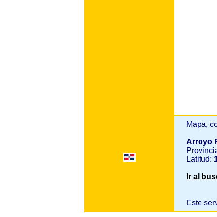
Mapa, co
Arroyo 
Provinci
Latitud:
1
Ir al bu
Este ser