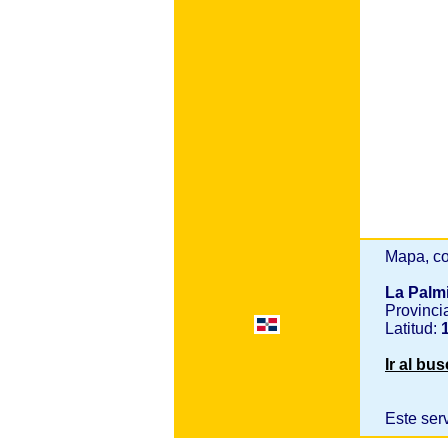
Mapa, co
La Palm
Provinci
Latitud:
1
Ir al bu
Este ser