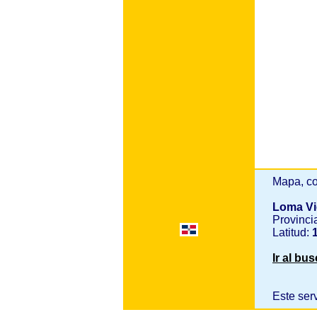
Mapa, co
Loma Vi
Provinci
Latitud:
1
Ir al bu
Este ser