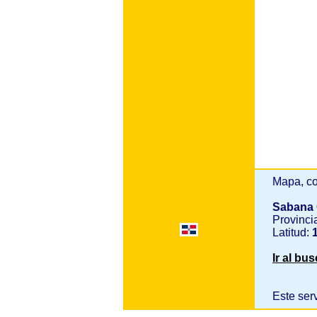
Mapa, co
Sabana
Provinci
Latitud:
1
Ir al bu
Este ser