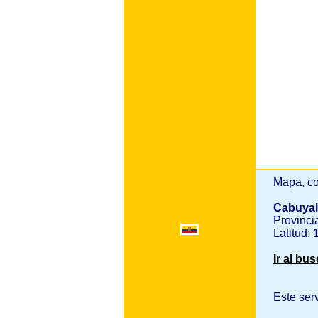
Mapa, co
Cabuya
Provinci
Latitud:
1
Ir al bu
Este ser