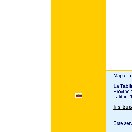
Mapa, co
La Tabli
Provinci
Latitud:
1
Ir al bu
Este ser