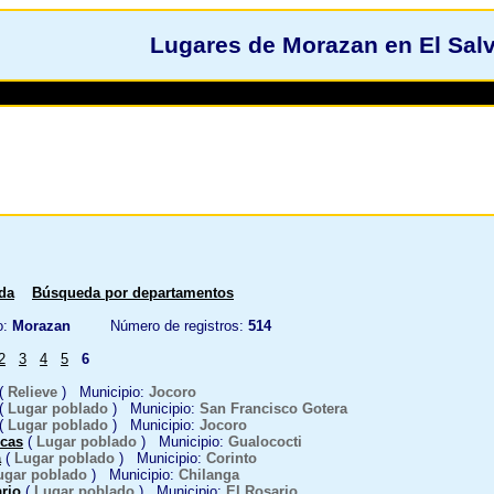
Lugares de Morazan en El Sal
da
Búsqueda por departamentos
o:
Morazan
Número de registros:
514
2
3
4
5
6
(
Relieve
) Municipio:
Jocoro
(
Lugar poblado
) Municipio:
San Francisco Gotera
(
Lugar poblado
) Municipio:
Jocoro
ucas
(
Lugar poblado
) Municipio:
Gualococti
a
(
Lugar poblado
) Municipio:
Corinto
ugar poblado
) Municipio:
Chilanga
ario
(
Lugar poblado
) Municipio:
El Rosario