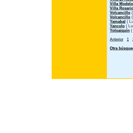
Villa Modelo
Villa Rosari
Volcancillo
Volcancillo
Yamabal
(
L
Yancolo
(
Lu
Yoloaiquín
Anterior
1
Otra búsque