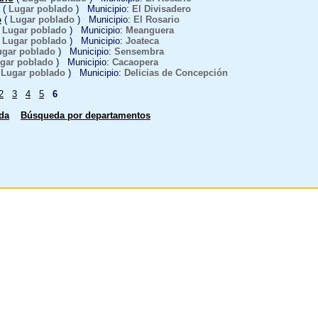
(
Lugar poblado
) Municipio:
El Divisadero
o
(
Lugar poblado
) Municipio:
El Rosario
(
Lugar poblado
) Municipio:
Meanguera
(
Lugar poblado
) Municipio:
Joateca
ugar poblado
) Municipio:
Sensembra
gar poblado
) Municipio:
Cacaopera
(
Lugar poblado
) Municipio:
Delicias de Concepción
2
3
4
5
6
da
Búsqueda por departamentos