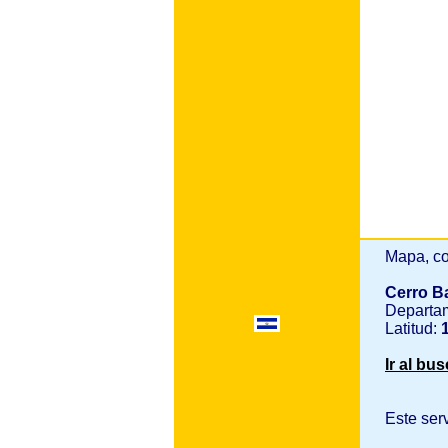
Mapa, co
Cerro B
Departa
Latitud:
1
Ir al bu
Este ser