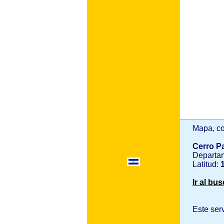
Mapa, co
Cerro P
Departa
Latitud:
1
Ir al bu
Este ser