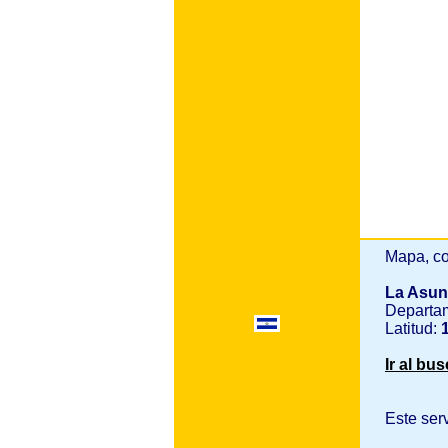
Mapa, co
La Asu
Departa
Latitud:
1
Ir al bu
Este ser