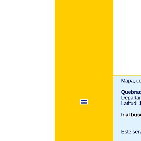
Mapa, co
Quebrad
Departa
Latitud:
1
Ir al bu
Este ser