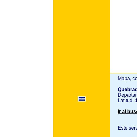
Mapa, co
Quebrad
Departa
Latitud:
1
Ir al bu
Este ser