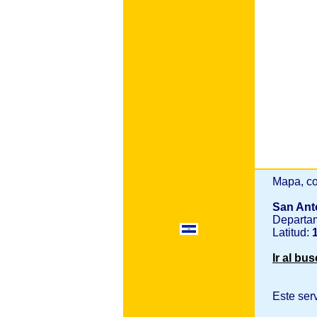
Mapa, co
San Ant
Departa
Latitud:
1
Ir al bu
Este ser