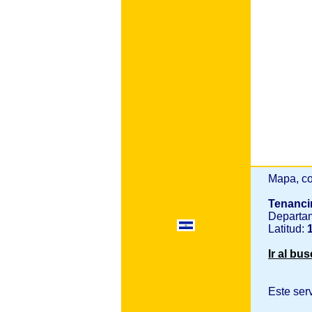
Mapa, co
Tenanc
Departa
Latitud:
1
Ir al bu
Este ser