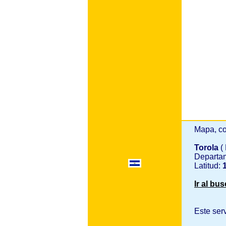
Mapa, co
Torola
(
Departa
Latitud:
1
Ir al bu
Este ser