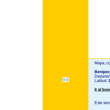
Mapa, co
Benipe
Departa
Latitud:
1
Ir al bu
Este ser