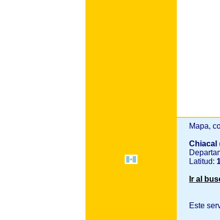
Mapa, co
Chiacal
Departa
Latitud:
1
Ir al bu
Este ser