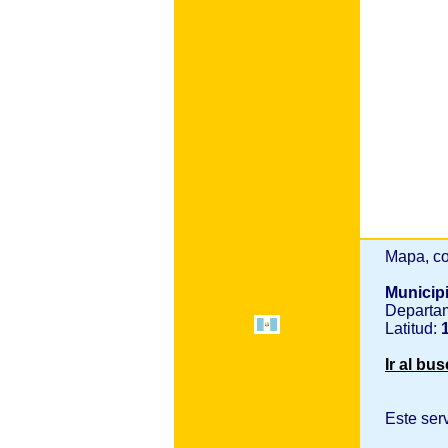
Mapa, co
Municip
Departa
Latitud:
1
Ir al bu
Este ser