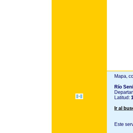
Mapa, co
Río Sen
Departa
Latitud:
1
Ir al bu
Este ser