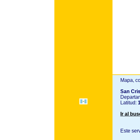
Mapa, co
San Cri
Departa
Latitud:
1
Ir al bu
Este ser