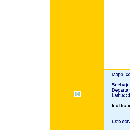
Mapa, co
Sechaj
Departa
Latitud:
1
Ir al bu
Este ser