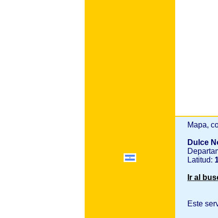
Mapa, co
Dulce 
Departa
Latitud:
1
Ir al bu
Este ser