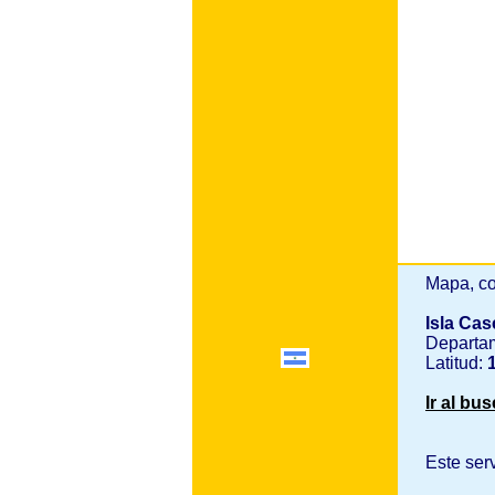
Mapa, co
Isla Cas
Departa
Latitud:
1
Ir al bu
Este ser