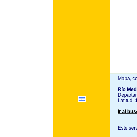
Mapa, co
Río Med
Departa
Latitud:
1
Ir al bu
Este ser