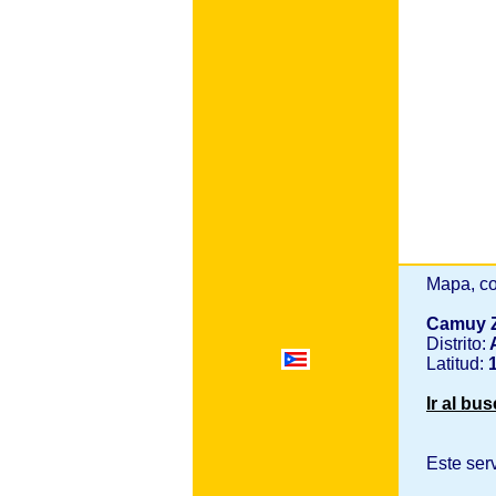
Mapa, co
Camuy 
Distrito:
A
Latitud:
1
Ir al bu
Este ser