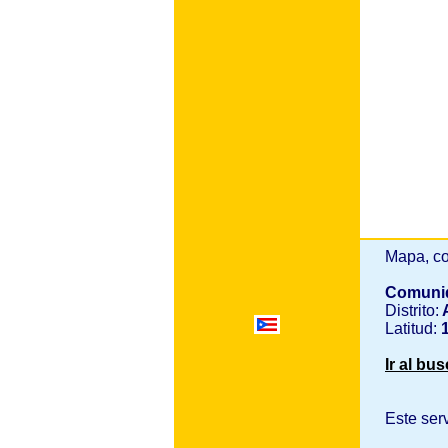
Mapa, co
Comuni
Distrito:
A
Latitud:
1
Ir al bu
Este ser