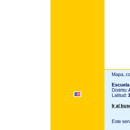
Mapa, co
Escuela
Distrito:
A
Latitud:
1
Ir al bu
Este ser