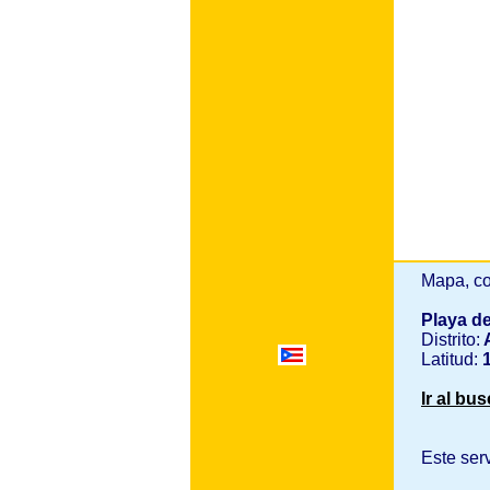
Mapa, co
Playa d
Distrito:
A
Latitud:
1
Ir al bu
Este ser