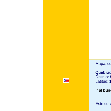
Mapa, co
Quebra
Distrito:
A
Latitud:
1
Ir al bu
Este ser