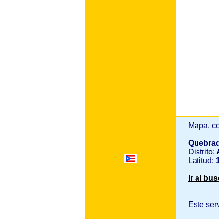
Mapa, co
Quebrad
Distrito:
A
Latitud:
1
Ir al bu
Este ser