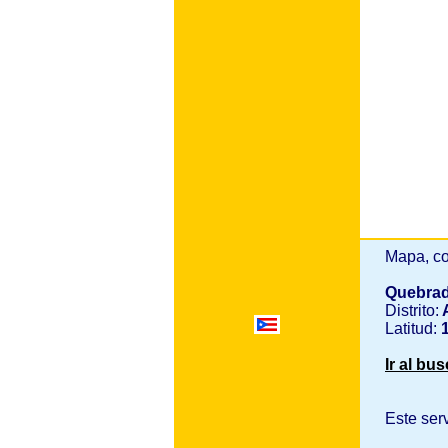
Mapa, co
Quebrad
Distrito:
A
Latitud:
1
Ir al bu
Este ser