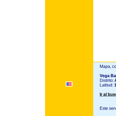
Mapa, co
Vega Ba
Distrito:
A
Latitud:
1
Ir al bu
Este ser