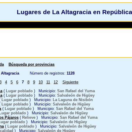
Lugares de La Altagracia en Repúblic
da
Búsqueda por provincias
Altagracia
Número de registros:
1128
3
4
5
6
7
8
9
10
11
12
Siguiente
na
(
Lugar poblado
) Municipio:
San Rafael del Yuma
na
(
Lugar poblado
) Municipio:
Salvaleón de Higüey
(
Lugar poblado
) Municipio:
La Laguna de Nisibón
(
Lugar poblado
) Municipio:
Salvaleón de Higüey
a
(
Lugar poblado
) Municipio:
San Rafael del Yuma
Lugar poblado
) Municipio:
Salvaleón de Higüey
os Pájaros
(
Relieve
) Municipio:
San Rafael del Yuma
Lugar poblado
) Municipio:
Salvaleón de Higüey
na
(
Lugar poblado
) Municipio:
Salvaleón de Higüey
calidad
) Municipio:
Salvaleón de Higüey