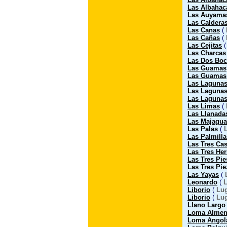
Las Albahac
Las Auyama
Las Caldera
Las Canas
(
Las Cañas
(
Las Cejitas
Las Charcas
Las Dos Boc
Las Guamas
Las Guamas
Las Laguna
Las Laguna
Las Lagunas
Las Limas
(
Las Llanada
Las Majagua
Las Palas
(
Las Palmilla
Las Tres Cas
Las Tres He
Las Tres Pie
Las Tres Pie
Las Yayas
(
Leonardo
(
L
Liborio
(
Lug
Liborio
(
Lug
Llano Largo
Loma Almen
Loma Angol