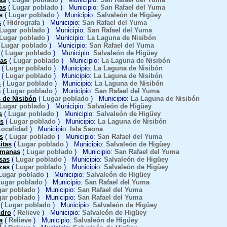
as
(
Lugar poblado
) Municipio:
San Rafael del Yuma
s
(
Lugar poblado
) Municipio:
Salvaleón de Higüey
s
(
Hidrografa
) Municipio:
San Rafael del Yuma
Lugar poblado
) Municipio:
San Rafael del Yuma
Lugar poblado
) Municipio:
La Laguna de Nisibón
(
Lugar poblado
) Municipio:
San Rafael del Yuma
(
Lugar poblado
) Municipio:
Salvaleón de Higüey
as
(
Lugar poblado
) Municipio:
La Laguna de Nisibón
(
Lugar poblado
) Municipio:
La Laguna de Nisibón
(
Lugar poblado
) Municipio:
La Laguna de Nisibón
s
(
Lugar poblado
) Municipio:
La Laguna de Nisibón
s
(
Lugar poblado
) Municipio:
San Rafael del Yuma
 de Nisibón
(
Lugar poblado
) Municipio:
La Laguna de Nisibón
Lugar poblado
) Municipio:
Salvaleón de Higüey
s
(
Lugar poblado
) Municipio:
Salvaleón de Higüey
s
(
Lugar poblado
) Municipio:
La Laguna de Nisibón
Localidad
) Municipio:
Isla Saona
s
(
Lugar poblado
) Municipio:
San Rafael del Yuma
itas
(
Lugar poblado
) Municipio:
Salvaleón de Higüey
rmanas
(
Lugar poblado
) Municipio:
San Rafael del Yuma
sas
(
Lugar poblado
) Municipio:
Salvaleón de Higüey
zas
(
Lugar poblado
) Municipio:
Salvaleón de Higüey
Lugar poblado
) Municipio:
Salvaleón de Higüey
ugar poblado
) Municipio:
San Rafael del Yuma
ar poblado
) Municipio:
San Rafael del Yuma
ar poblado
) Municipio:
San Rafael del Yuma
(
Lugar poblado
) Municipio:
Salvaleón de Higüey
dro
(
Relieve
) Municipio:
Salvaleón de Higüey
a
(
Relieve
) Municipio:
Salvaleón de Higüey