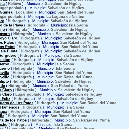
ina
(
Relieve
) Municipio:
Salvaleón de Higüey
ugar poblado
) Municipio:
Salvaleón de Higüey
 Guinea
(
Localidad
) Municipio:
San Rafael del Yuma
ugar poblado
) Municipio:
La Laguna de Nisibón
aro
(
Hidrografa
) Municipio:
Salvaleón de Higüey
o de la Playa
(
Hidrografa
) Municipio:
Isla Saona
rno
(
Hidrografa
) Municipio:
Salvaleón de Higüey
ávaro
(
Hidrografa
) Municipio:
Salvaleón de Higüey
oyo Claro
(
Hidrografa
) Municipio:
Salvaleón de Higüey
os Palos
(
Hidrografa
) Municipio:
San Rafael del Yuma
os Patos
(
Hidrografa
) Municipio:
San Rafael del Yuma
ala Punta
(
Hidrografa
) Municipio:
Salvaleón de Higüey
Surgidero
(
Hidrografa
) Municipio:
Isla Saona
aletón
(
Hidrografa
) Municipio:
Salvaleón de Higüey
uerno
(
Hidrografa
) Municipio:
Isla Saona
uerno
(
Hidrografa
) Municipio:
Isla Saona
villa
(
Hidrografa
) Municipio:
San Rafael del Yuma
ovillo
(
Hidrografa
) Municipio:
San Rafael del Yuma
lipto
(
Hidrografa
) Municipio:
Salvaleón de Higüey
nde
(
Hidrografa
) Municipio:
San Rafael del Yuma
 Claro
(
Hidrografa
) Municipio:
Salvaleón de Higüey
 Claro
(
Lugar poblado
) Municipio:
Salvaleón de Higüey
 Féliz
(
Hidrografa
) Municipio:
Salvaleón de Higüey
uerta de Los Patos
(
Hidrografa
) Municipio:
San Rafael del Yuma
 Flamencos
(
Hidrografa
) Municipio:
Isla Saona
aguá
(
Hidrografa
) Municipio:
San Rafael del Yuma
lla
(
Hidrografa
) Municipio:
San Rafael del Yuma
ta de los Patos
(
Hidrografa
) Municipio:
San Rafael del Yuma
ucho
(
Hidrografa
) Municipio:
Isla Saona
as
(
Lugar poblado
) Municipio:
San Rafael del Yuma