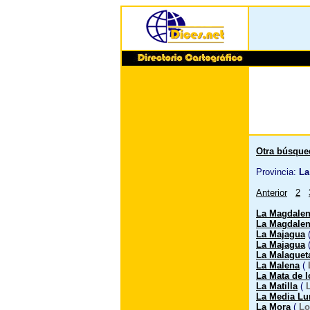
Otra búsque
Provincia:
La 
Anterior
2
La Magdale
La Magdale
La Majagua
La Majagua
La Malaguet
La Malena
(
La Mata de l
La Matilla
(
La Media Lu
La Mora
(
Lo