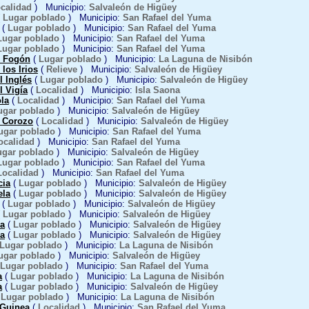
calidad
) Municipio:
Salvaleón de Higüey
(
Lugar poblado
) Municipio:
San Rafael del Yuma
(
Lugar poblado
) Municipio:
San Rafael del Yuma
Lugar poblado
) Municipio:
San Rafael del Yuma
Lugar poblado
) Municipio:
San Rafael del Yuma
e Fogón
(
Lugar poblado
) Municipio:
La Laguna de Nisibón
 los Irios
(
Relieve
) Municipio:
Salvaleón de Higüey
l Inglés
(
Lugar poblado
) Municipio:
Salvaleón de Higüey
l Vigía
(
Localidad
) Municipio:
Isla Saona
la
(
Localidad
) Municipio:
San Rafael del Yuma
ugar poblado
) Municipio:
Salvaleón de Higüey
l Corozo
(
Localidad
) Municipio:
Salvaleón de Higüey
ugar poblado
) Municipio:
San Rafael del Yuma
ocalidad
) Municipio:
San Rafael del Yuma
ugar poblado
) Municipio:
Salvaleón de Higüey
Lugar poblado
) Municipio:
San Rafael del Yuma
Localidad
) Municipio:
San Rafael del Yuma
cia
(
Lugar poblado
) Municipio:
Salvaleón de Higüey
ela
(
Lugar poblado
) Municipio:
Salvaleón de Higüey
(
Lugar poblado
) Municipio:
Salvaleón de Higüey
(
Lugar poblado
) Municipio:
Salvaleón de Higüey
a
(
Lugar poblado
) Municipio:
Salvaleón de Higüey
a
(
Lugar poblado
) Municipio:
Salvaleón de Higüey
Lugar poblado
) Municipio:
La Laguna de Nisibón
ugar poblado
) Municipio:
Salvaleón de Higüey
Lugar poblado
) Municipio:
San Rafael del Yuma
a
(
Lugar poblado
) Municipio:
La Laguna de Nisibón
a
(
Lugar poblado
) Municipio:
Salvaleón de Higüey
(
Lugar poblado
) Municipio:
La Laguna de Nisibón
 Guinea
(
Localidad
) Municipio:
San Rafael del Yuma