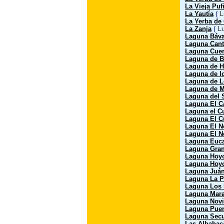
La Vieja Puf
La Yautía
(
L
La Yerba de
La Zanja
(
L
Laguna Báv
Laguna Cant
Laguna Cue
Laguna de B
Laguna de H
Laguna de l
Laguna de L
Laguna de M
Laguna del 
Laguna El C
Laguna el C
Laguna El C
Laguna El No
Laguna El N
Laguna Euca
Laguna Gra
Laguna Hoyo
Laguna Hoyo
Laguna Juán
Laguna La P
Laguna Los
Laguna Mar
Laguna Novi
Laguna Puer
Laguna Sec
Las Albahac