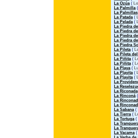
La Ozúa
(
Lo
La Palmilla
La Palmillas
La Patada
(
La Pelada
(
La Piedra d
La Piedra de
La Piedra de
La Piedra de
La Piedra So
La Pileta
(
L
La Pileta de
La Piñita
(
L
La Piñita
(
L
La Playa
(
L
La Playita
(
La Playita
(
La Providen
La Reselezu
La Riconada
La Rinconá
La Rinconad
La Rinconad
La Sabana
(
La Tierra
(
L
La Tortuga
(
La Tranquer
La Tranquer
La Vacama
La Verba de