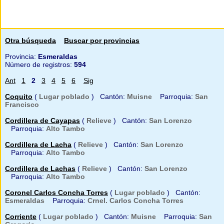
Otra búsqueda
Buscar por provincias
Provincia:
Esmeraldas
Número de registros:
594
Ant
1
2
3
4
5
6
Sig
Coquito
(
Lugar poblado
) Cantón:
Muisne
Parroquia:
San
Francisco
Cordillera de Cayapas
(
Relieve
) Cantón:
San Lorenzo
Parroquia:
Alto Tambo
Cordillera de Lacha
(
Relieve
) Cantón:
San Lorenzo
Parroquia:
Alto Tambo
Cordillera de Lachas
(
Relieve
) Cantón:
San Lorenzo
Parroquia:
Alto Tambo
Coronel Carlos Concha Torres
(
Lugar poblado
) Cantón:
Esmeraldas
Parroquia:
Crnel. Carlos Concha Torres
Corriente
(
Lugar poblado
) Cantón:
Muisne
Parroquia:
San