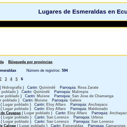
Lugares de Esmeraldas en Ec
da
Búsqueda por provincias
meraldas
Número de registros:
594
2
3
4
5
6
(
Hidrografía
) Cantn:
Quinindé
Parroquia:
Rosa Zarate
 poblado
) Cantn:
Quinindé
Parroquia:
Malimpia
ar poblado
) Cantn:
Muisne
Parroquia:
San Jose de Chamanga
r poblado
) Cantn:
Muisne
Parroquia:
Galera
(
Lugar poblado
) Cantn:
Eloy Alfaro
Parroquia:
Anchayacu
(
Lugar poblado
) Cantn:
Eloy Alfaro
Parroquia:
Maldonado
 de Cayapas
(
Lugar poblado
) Cantn:
Eloy Alfaro
Parroquia:
Anchayac
(
Lugar poblado
) Cantn:
San Lorenzo
Parroquia:
Urbina
(
Lugar poblado
) Cantn:
San Lorenzo
Parroquia:
San Lorenzo
de Calope
(
Lugar poblado
) Cantn:
Esmeraldas
Parroquia:
Camarones