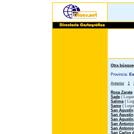
Otra búsque
Provincia:
Es
Anterior
1
Rosa Zarate
Sade
(
Lugar
Salima
(
Lug
Same
(
Luga
San Agustín
San Agustín
San Agustín
San Antonio
San Antonio
San Carlos 