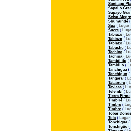
Santiago Pl
Sapallo Gra
Sapayo Gra
Selva Alegre
Shumundé
Súa
(
Lugar 
Sucre
(
Luga
Tabiazo
(
Lu
Tabiazo
(
Lu
Tablazo
(
Lu
Tabuche
(
Lu
Tachina
(
Lu
Tachina
(
Lu
Tambillito
(
Tambillo
(
L
Tanchigua
(
Tanchiguo
(
Tangaral
(
L
Tatabrero
(
L
Taviasa
(
Lu
Telembí
(
Lu
Tierra Firme
Timbiré
(
Lu
Timbre
(
Lug
Timbre
(
Lug
Tobar Dono
Tola
(
Lugar
Tonchigua
(
Tonchigüe
(
Tóngara
(
Lu