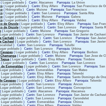
(
Lugar poblado
) Cantn:
Atacames
Parroquia:
La Union
co
(
Lugar poblado
) Cantn:
Eloy Alfaro
Parroquia:
San Francisco de O
co
(
Hidrografía
) Cantn:
Muisne
Parroquia:
San Francisco
co
(
Lugar poblado
) Cantn:
San Lorenzo
Parroquia:
Santa Rita
co
(
Lugar poblado
) Cantn:
Muisne
Parroquia:
Galera
co
(
Lugar poblado
) Cantn:
Eloy Alfaro
Parroquia:
Valdez
co de Onzole
(
Lugar poblado
) Cantn:
Eloy Alfaro
Parroquia:
San Fran
co de Onzole
(
Lugar poblado
) Cantn:
San Lorenzo
Parroquia:
Santa R
o
(
Lugar poblado
) Cantn:
Muisne
Parroquia:
San Gregorio
Lugar poblado
) Cantn:
San Lorenzo
Parroquia:
San Javier de Cachavi
de Cachabí
(
Lugar poblado
) Cantn:
San Lorenzo
Parroquia:
San Javie
de Cachaví
(
Lugar poblado
) Cantn:
San Lorenzo
Parroquia:
San Javier
ocalidad
) Cantn:
San Lorenzo
Parroquia:
Tululbi
ugar poblado
) Cantn:
San Lorenzo
Parroquia:
Urbina
 Cayapas
(
Lugar poblado
) Cantn:
Eloy Alfaro
Parroquia:
Borbon
e Chamanga
(
Lugar poblado
) Cantn:
Muisne
Parroquia:
San Jose de 
 Tagua
(
Lugar poblado
) Cantn:
Eloy Alfaro
Parroquia:
Timbire
o
(
Lugar poblado
) Cantn:
San Lorenzo
Parroquia:
San Lorenzo
 de Esmeraldas
(
Lugar poblado
) Cantn:
San Lorenzo
Parroquia:
San
Lugar poblado
) Cantn:
Esmeraldas
Parroquia:
San Mateo
(
Lugar poblado
) Cantn:
Eloy Alfaro
Parroquia:
Telembi
(
Lugar poblado
) Cantn:
Eloy Alfaro
Parroquia:
Santo Domingo de Onz
de Cayapas
(
Lugar poblado
) Cantn:
Eloy Alfaro
Parroquia:
Telembi
Lugar poblado
) Cantn:
San Lorenzo
Parroquia:
Ancon
Lugar poblado
) Cantn:
San Lorenzo
Parroquia:
Concepcion
(
Lugar poblado
) Cantn:
Atacames
Parroquia:
Atacames
(
Lugar poblado
) Cantn:
San Lorenzo
Parroquia:
San Javier de Cachav
Lugar poblado
) Cantn:
San Lorenzo
Parroquia:
Carondelet
(
Lugar poblado
) Cantn:
Esmeraldas
Parroquia:
Chinca
(
Lugar poblado
) Cantn:
Eloy Alfaro
Parroquia:
Valdez