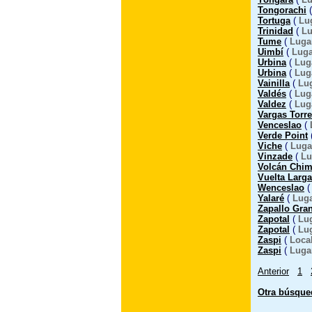
Tongorachi
Tortuga
(
Lu
Trinidad
(
Lu
Tume
(
Luga
Uimbí
(
Luga
Urbina
(
Lug
Urbina
(
Lug
Vainilla
(
Lu
Valdés
(
Lug
Valdez
(
Lug
Vargas Torr
Venceslao
(
Verde Point
Viche
(
Luga
Vinzade
(
Lu
Volcán Chi
Vuelta Larga
Wenceslao
Yalaré
(
Luga
Zapallo Gra
Zapotal
(
Lu
Zapotal
(
Lu
Zaspi
(
Loca
Zaspi
(
Luga
Anterior
1
Otra búsque