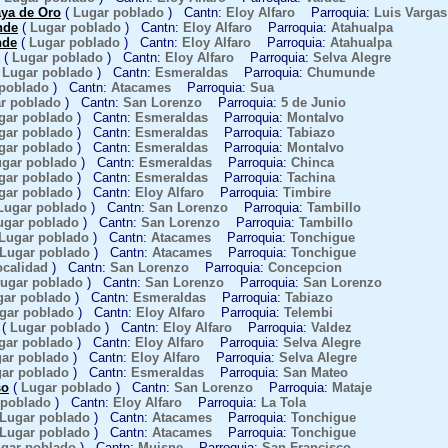
aya de Oro
(
Lugar poblado
) Cantn:
Eloy Alfaro
Parroquia:
Luis Vargas
nde
(
Lugar poblado
) Cantn:
Eloy Alfaro
Parroquia:
Atahualpa
nde
(
Lugar poblado
) Cantn:
Eloy Alfaro
Parroquia:
Atahualpa
(
Lugar poblado
) Cantn:
Eloy Alfaro
Parroquia:
Selva Alegre
(
Lugar poblado
) Cantn:
Esmeraldas
Parroquia:
Chumunde
poblado
) Cantn:
Atacames
Parroquia:
Sua
r poblado
) Cantn:
San Lorenzo
Parroquia:
5 de Junio
gar poblado
) Cantn:
Esmeraldas
Parroquia:
Montalvo
gar poblado
) Cantn:
Esmeraldas
Parroquia:
Tabiazo
gar poblado
) Cantn:
Esmeraldas
Parroquia:
Montalvo
gar poblado
) Cantn:
Esmeraldas
Parroquia:
Chinca
gar poblado
) Cantn:
Esmeraldas
Parroquia:
Tachina
gar poblado
) Cantn:
Eloy Alfaro
Parroquia:
Timbire
Lugar poblado
) Cantn:
San Lorenzo
Parroquia:
Tambillo
ugar poblado
) Cantn:
San Lorenzo
Parroquia:
Tambillo
Lugar poblado
) Cantn:
Atacames
Parroquia:
Tonchigue
Lugar poblado
) Cantn:
Atacames
Parroquia:
Tonchigue
ocalidad
) Cantn:
San Lorenzo
Parroquia:
Concepcion
ugar poblado
) Cantn:
San Lorenzo
Parroquia:
San Lorenzo
gar poblado
) Cantn:
Esmeraldas
Parroquia:
Tabiazo
gar poblado
) Cantn:
Eloy Alfaro
Parroquia:
Telembi
(
Lugar poblado
) Cantn:
Eloy Alfaro
Parroquia:
Valdez
gar poblado
) Cantn:
Eloy Alfaro
Parroquia:
Selva Alegre
ar poblado
) Cantn:
Eloy Alfaro
Parroquia:
Selva Alegre
ar poblado
) Cantn:
Esmeraldas
Parroquia:
San Mateo
so
(
Lugar poblado
) Cantn:
San Lorenzo
Parroquia:
Mataje
 poblado
) Cantn:
Eloy Alfaro
Parroquia:
La Tola
Lugar poblado
) Cantn:
Atacames
Parroquia:
Tonchigue
Lugar poblado
) Cantn:
Atacames
Parroquia:
Tonchigue
gar poblado
) Cantn:
Muisne
Parroquia:
San Francisco