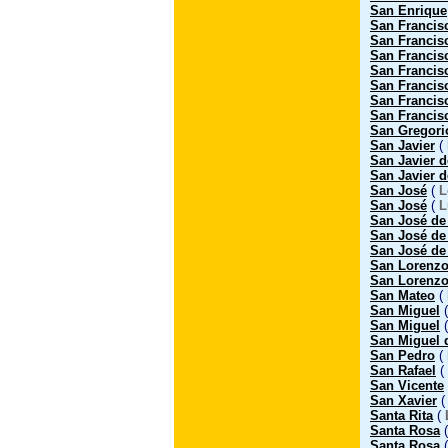
San Enrique
San Francis
San Francis
San Francis
San Francis
San Francis
San Francis
San Francis
San Gregori
San Javier
(
San Javier 
San Javier 
San José
(
L
San José
(
L
San José de
San José d
San José de
San Lorenz
San Lorenzo
San Mateo
(
San Miguel
San Miguel
San Miguel 
San Pedro
(
San Rafael
(
San Vicente
San Xavier
Santa Rita
(
Santa Rosa
Santa Rosa