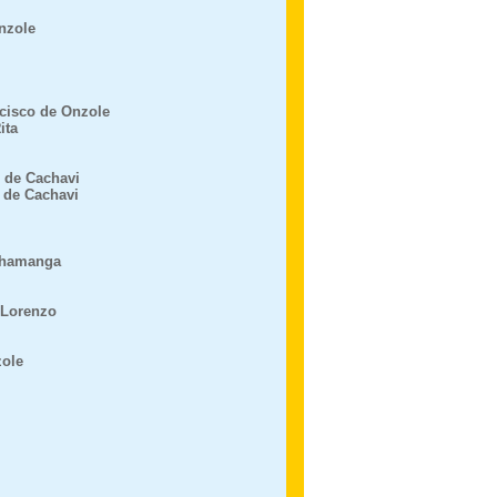
nzole
cisco de Onzole
ita
r de Cachavi
 de Cachavi
Chamanga
 Lorenzo
ole
i