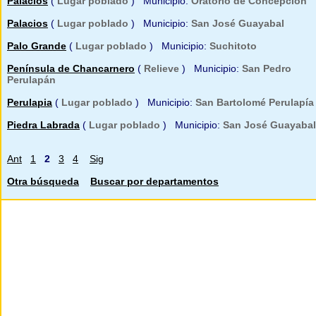
Palacios
(
Lugar poblado
) Municipio:
Oratorio de Concepción
Palacios
(
Lugar poblado
) Municipio:
San José Guayabal
Palo Grande
(
Lugar poblado
) Municipio:
Suchitoto
Península de Chancarnero
(
Relieve
) Municipio:
San Pedro
Perulapán
Perulapia
(
Lugar poblado
) Municipio:
San Bartolomé Perulapía
Piedra Labrada
(
Lugar poblado
) Municipio:
San José Guayabal
Ant
1
2
3
4
Sig
Otra búsqueda
Buscar por departamentos