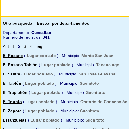
Otra búsqueda
Buscar por departamentos
Departamento:
Cuscatlan
Número de registros:
341
Ant
1
2
3
4
Sig
El Rosario
(
Lugar poblado
) Municipio:
Monte San Juan
El Rosario Tablón
(
Lugar poblado
) Municipio:
Tenancingo
El Salitre
(
Lugar poblado
) Municipio:
San José Guayabal
El Tablón
(
Lugar poblado
) Municipio:
Suchitoto
El Trapichón
(
Lugar poblado
) Municipio:
Suchitoto
El Triunfo
(
Lugar poblado
) Municipio:
Oratorio de Concepción
El Zapote
(
Lugar poblado
) Municipio:
Suchitoto
Estanzuelas
(
Lugar poblado
) Municipio:
Suchitoto