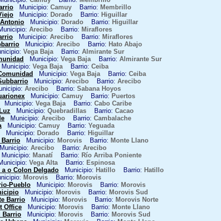
arrio
Municipio:
Camuy
Barrio:
Membrillo
Viejo
Municipio:
Dorado
Barrio:
Higuillar
Antonio
Municipio:
Dorado
Barrio:
Higuillar
nicipio:
Arecibo
Barrio:
Miraflores
arrio
Municipio:
Arecibo
Barrio:
Miraflores
barrio
Municipio:
Arecibo
Barrio:
Hato Abajo
icipio:
Vega Baja
Barrio:
Almirante Sur
munidad
Municipio:
Vega Baja
Barrio:
Almirante Sur
unicipio:
Vega Baja
Barrio:
Ceiba
 Comunidad
Municipio:
Vega Baja
Barrio:
Ceiba
Subbarrio
Municipio:
Arecibo
Barrio:
Arecibo
icipio:
Arecibo
Barrio:
Sabana Hoyos
uarionex
Municipio:
Camuy
Barrio:
Puertos
Municipio:
Vega Baja
Barrio:
Cabo Caribe
 Luz
Municipio:
Quebradillas
Barrio:
Cacao
de
Municipio:
Arecibo
Barrio:
Cambalache
a
Municipio:
Camuy
Barrio:
Yeguada
Municipio:
Dorado
Barrio:
Higuillar
 Barrio
Municipio:
Morovis
Barrio:
Monte Llano
unicipio:
Arecibo
Barrio:
Arecibo
unicipio:
Manatí
Barrio:
Río Arriba Poniente
nicipio:
Vega Alta
Barrio:
Espinosa
a o Colon Delgado
Municipio:
Hatillo
Barrio:
Hatillo
icipio:
Morovis
Barrio:
Morovis
rio-Pueblo
Municipio:
Morovis
Barrio:
Morovis
icipio
Municipio:
Morovis
Barrio:
Morovis Sud
e Barrio
Municipio:
Morovis
Barrio:
Morovis Norte
 Office
Municipio:
Morovis
Barrio:
Monte Llano
 Barrio
Municipio:
Morovis
Barrio:
Morovis Sud