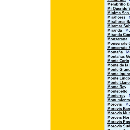
Membrillo B
Mi Querido 
Minima San 
Miraflores
Mu
Miraflores B
Miramar Sub
Miranda
Mun
Miranda Co
Monserrate
M
Monserrate
Monserrate 
Montaña
Mun
Montañas G
Monte Carlo
Monte de la
Monte Gran
Monte Iguin
Monte Lindo
Monte Llano
Monte Rey
M
Montebello
M
Monterrey
Mu
Monumiento 
Morovis
Mun
Morovis Bar
Morovis Mun
Morovis Nort
Morovis Post
Morovis Sud