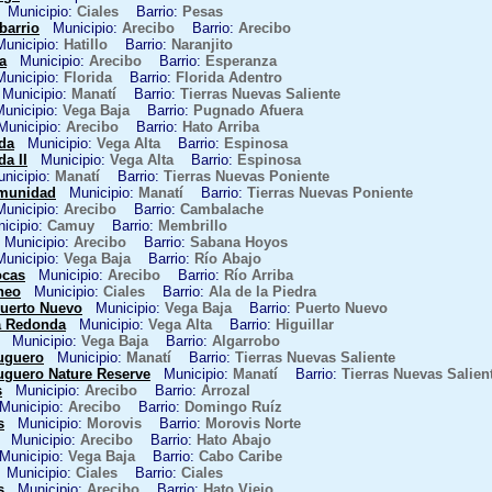
Municipio:
Ciales
Barrio:
Pesas
barrio
Municipio:
Arecibo
Barrio:
Arecibo
nicipio:
Hatillo
Barrio:
Naranjito
a
Municipio:
Arecibo
Barrio:
Esperanza
nicipio:
Florida
Barrio:
Florida Adentro
unicipio:
Manatí
Barrio:
Tierras Nuevas Saliente
nicipio:
Vega Baja
Barrio:
Pugnado Afuera
nicipio:
Arecibo
Barrio:
Hato Arriba
da
Municipio:
Vega Alta
Barrio:
Espinosa
a II
Municipio:
Vega Alta
Barrio:
Espinosa
icipio:
Manatí
Barrio:
Tierras Nuevas Poniente
omunidad
Municipio:
Manatí
Barrio:
Tierras Nuevas Poniente
nicipio:
Arecibo
Barrio:
Cambalache
cipio:
Camuy
Barrio:
Membrillo
unicipio:
Arecibo
Barrio:
Sabana Hoyos
nicipio:
Vega Baja
Barrio:
Río Abajo
ocas
Municipio:
Arecibo
Barrio:
Río Arriba
neo
Municipio:
Ciales
Barrio:
Ala de la Piedra
uerto Nuevo
Municipio:
Vega Baja
Barrio:
Puerto Nuevo
a Redonda
Municipio:
Vega Alta
Barrio:
Higuillar
Municipio:
Vega Baja
Barrio:
Algarrobo
uguero
Municipio:
Manatí
Barrio:
Tierras Nuevas Saliente
uguero Nature Reserve
Municipio:
Manatí
Barrio:
Tierras Nuevas Salien
s
Municipio:
Arecibo
Barrio:
Arrozal
unicipio:
Arecibo
Barrio:
Domingo Ruíz
s
Municipio:
Morovis
Barrio:
Morovis Norte
Municipio:
Arecibo
Barrio:
Hato Abajo
unicipio:
Vega Baja
Barrio:
Cabo Caribe
Municipio:
Ciales
Barrio:
Ciales
s
Municipio:
Arecibo
Barrio:
Hato Viejo