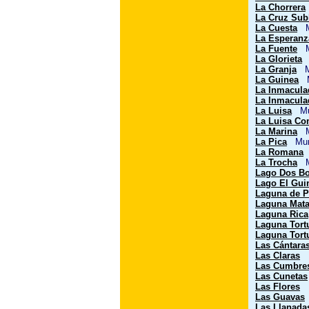
La Chorrera
La Cruz Sub
La Cuesta
Mu
La Esperanz
La Fuente
Mu
La Glorieta
M
La Granja
Mu
La Guinea
Mu
La Inmacula
La Inmaculad
La Luisa
Mun
La Luisa C
La Marina
Mu
La Pica
Muni
La Romana
M
La Trocha
Mu
Lago Dos B
Lago El Gui
Laguna de P
Laguna Mat
Laguna Rica
Laguna Tort
Laguna Tort
Las Cántara
Las Claras
M
Las Cumbre
Las Cunetas
Las Flores
M
Las Guavas
Las Llanada