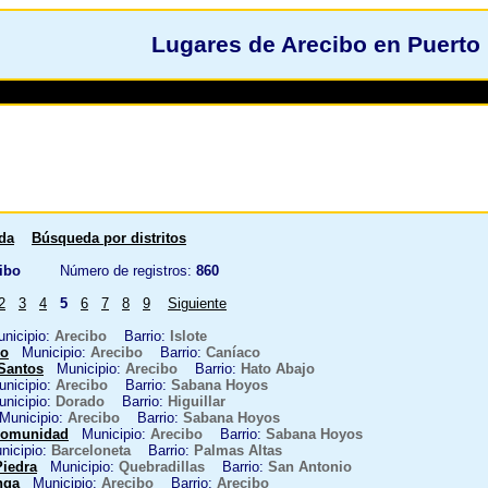
Lugares de Arecibo en Puerto
da
Búsqueda por distritos
ibo
Número de registros:
860
2
3
4
5
6
7
8
9
Siguiente
icipio:
Arecibo
Barrio:
Islote
lo
Municipio:
Arecibo
Barrio:
Caníaco
 Santos
Municipio:
Arecibo
Barrio:
Hato Abajo
icipio:
Arecibo
Barrio:
Sabana Hoyos
icipio:
Dorado
Barrio:
Higuillar
unicipio:
Arecibo
Barrio:
Sabana Hoyos
Comunidad
Municipio:
Arecibo
Barrio:
Sabana Hoyos
icipio:
Barceloneta
Barrio:
Palmas Altas
Piedra
Municipio:
Quebradillas
Barrio:
San Antonio
nga
Municipio:
Arecibo
Barrio:
Arecibo