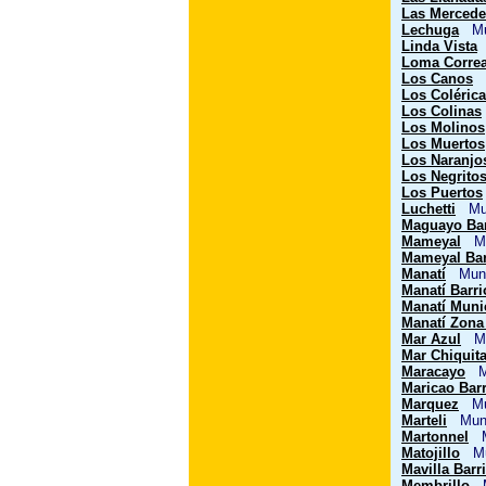
Las Mercede
Lechuga
Mun
Linda Vista
M
Loma Corre
Los Canos
M
Los Coléric
Los Colinas
Los Molinos
Los Muertos
Los Naranjo
Los Negrito
Los Puertos
Luchetti
Mun
Maguayo Bar
Mameyal
Mun
Mameyal Bar
Manatí
Muni
Manatí Barr
Manatí Muni
Manatí Zona
Mar Azul
Mun
Mar Chiquit
Maracayo
Mu
Maricao Barr
Marquez
Mun
Marteli
Muni
Martonnel
Mu
Matojillo
Mun
Mavilla Barr
Membrillo
Mu