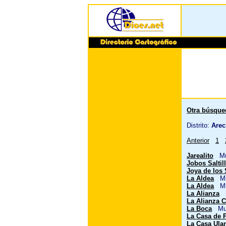
Otra búsque
Distrito:
Arec
Anterior
1
Jarealito
Mun
Jobos Saltil
Joya de los
La Aldea
Mun
La Aldea
Mun
La Alianza
M
La Alianza 
La Boca
Mun
La Casa de 
La Casa Ula