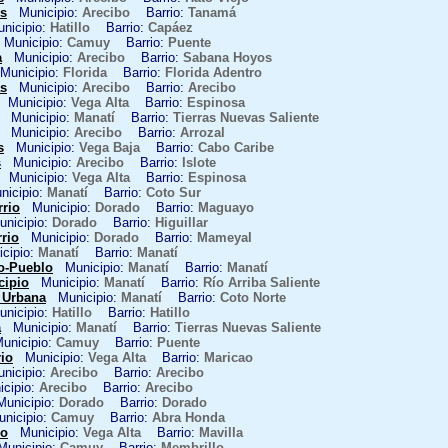
s
Municipio:
Arecibo
Barrio:
Tanamá
icipio:
Hatillo
Barrio:
Capáez
unicipio:
Camuy
Barrio:
Puente
a
Municipio:
Arecibo
Barrio:
Sabana Hoyos
unicipio:
Florida
Barrio:
Florida Adentro
as
Municipio:
Arecibo
Barrio:
Arecibo
Municipio:
Vega Alta
Barrio:
Espinosa
Municipio:
Manatí
Barrio:
Tierras Nuevas Saliente
Municipio:
Arecibo
Barrio:
Arrozal
s
Municipio:
Vega Baja
Barrio:
Cabo Caribe
s
Municipio:
Arecibo
Barrio:
Islote
Municipio:
Vega Alta
Barrio:
Espinosa
icipio:
Manatí
Barrio:
Coto Sur
rio
Municipio:
Dorado
Barrio:
Maguayo
icipio:
Dorado
Barrio:
Higuillar
rio
Municipio:
Dorado
Barrio:
Mameyal
cipio:
Manatí
Barrio:
Manatí
io-Pueblo
Municipio:
Manatí
Barrio:
Manatí
cipio
Municipio:
Manatí
Barrio:
Río Arriba Saliente
 Urbana
Municipio:
Manatí
Barrio:
Coto Norte
icipio:
Hatillo
Barrio:
Hatillo
a
Municipio:
Manatí
Barrio:
Tierras Nuevas Saliente
nicipio:
Camuy
Barrio:
Puente
io
Municipio:
Vega Alta
Barrio:
Maricao
icipio:
Arecibo
Barrio:
Arecibo
cipio:
Arecibo
Barrio:
Arecibo
nicipio:
Dorado
Barrio:
Dorado
icipio:
Camuy
Barrio:
Abra Honda
io
Municipio:
Vega Alta
Barrio:
Mavilla
nicipio:
Camuy
Barrio:
Membrillo